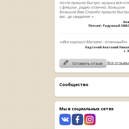
почте пришло быстро. музыка всё от
с флешки , радио отлично. Большое
Большое Вам Спасибо пришло быстро
вас . до свидания .»
Ан
Пенсия!, Радужный ХМА
««Все хорошо! Магазин - отличный!»»
Надточий Анатолий Нико
с.
Все отзывы
Оставить отзыв
Сообщество
Мы в социальных сетях