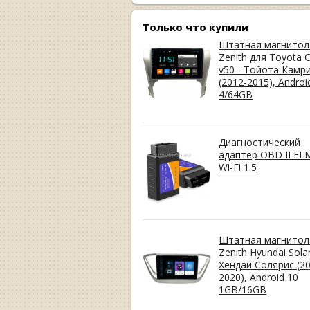
Только что купили
Штатная магнитол
Zenith для Toyota 
v50 - Тойота Камр
(2012-2015), Androi
4/64GB
Диагностический
адаптер OBD II EL
Wi-Fi 1.5
Штатная магнитол
Zenith Hyundai Solar
Хендай Солярис (20
2020), Android 10
1GB/16GB