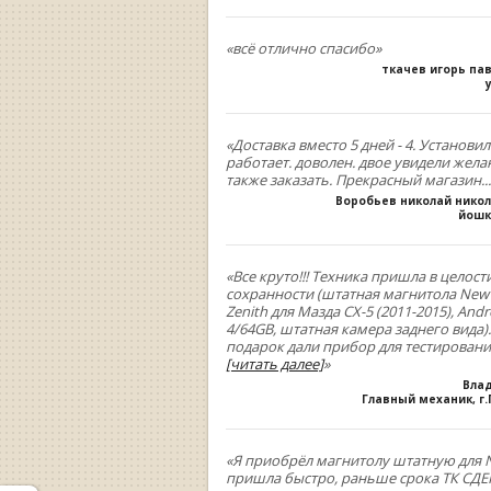
«всё отлично спасибо»
ткачев игорь па
«Доставка вместо 5 дней - 4. Установил
работает. доволен. двое увидели жела
также заказать. Прекрасный магазин...
Воробьев николай нико
йошк
«Все круто!!! Техника пришла в целост
сохранности (штатная магнитола New
Zenith для Мазда СХ-5 (2011-2015), Andr
4/64GB, штатная камера заднего вида).
подарок дали прибор для тестирован
[читать далее]
»
Вла
Главный механик, г
«Я приобрёл магнитолу штатную для N
пришла быстро, раньше срока ТК СДЕК