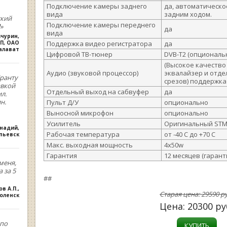
Подключение камеры заднего
да, автоматическ
вида
задним ходом.
ский
Подключение камеры переднего
»
да
вида
ичурин
,
П, ОАО
Поддержка видео регистратора
да
алават
Цифровой ТВ-тюнер
DVB-T2 (опциональ
(Высокое качество
Аудио (звуковой процессор)
эквалайзер и отде
ранту
срезов) поддержка
авкой
Отдельный выход на сабвуфер
да
л.
н.
Пульт Д/У
опционально
Выносной микрофон
опционально
Усилитель
Оригинальный STM
ннадий
,
Рабочая температура
от -40 С до +70 С
опьевск
Макс. выходная мощность
4х50w
Гарантия
12 месяцев (гаран
меня,
 за 5
##
ов А.П.
,
Старая цена:
29590
ру
оленск
Цена:
20300
ру
,по
КУПИТЬ