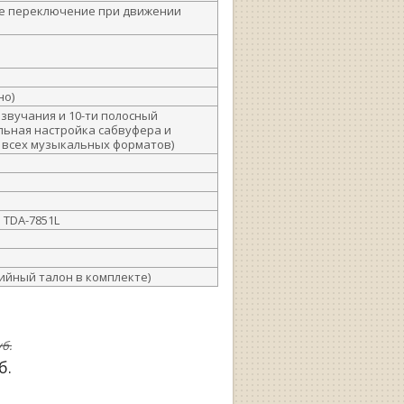
ое переключение при движении
но)
 звучания и 10-ти полосный
льная настройка сабвуфера и
 всех музыкальных форматов)
 TDA-7851L
тийный талон в комплекте)
б.
б.