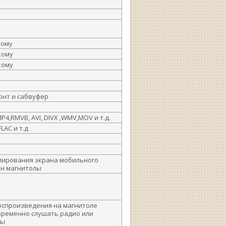
ному
кому
кому
онт и сабвуфер
P4,RMVB, AVI, DIVX ,WMV,MOV и т.д.
FLAC и т.д
лирования экрана мобильного
ан магнитолы
оспроизведения на магнитоле
временно слушать радио или
лы