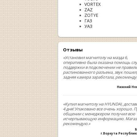
VORTEX
ZAZ
ZOTYE
ГАЗ
УАЗ
Отзывы
«Установил магнитолу на мазда 6,
оперативно была оказана помощь сл
поддержки в подключении не правил
распинованного разъема, звук пошел
задняя камера заработала, рекоменд
Нижний Но
«Купил магнитолу на HYUNDAI, достав
4 дня! Упаковано все очень хорошо. 
общении с менеджером получил всю
исчерпывающую информацию. Мага
рекомендую.»
М
г.Воркута Республи