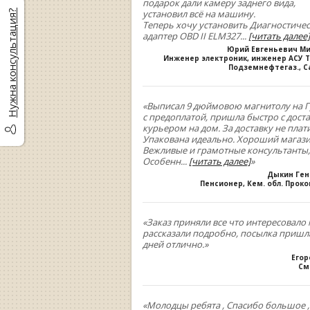
подарок дали камеру заднего вида,
установил всё на машину.
Нужна консультация?
Теперь хочу установить Диагностиче
адаптер OBD II ELM327
...
[читать далее]
Юрий Евгеньевич М
Инженер электроник, инженер АСУ Т
Подземнефтегаз., С
«Выписал 9 дюймовою магнитолу на Г
с предоплатой, пришла быстро с дост
курьером на дом. За доставку не плати
Упакована идеально. Хороший магази
Вежливые и грамотные консультанты,
Особенн
...
[читать далее]
»
Дыкин Ге
Пенсионер, Кем. обл. Прок
«Заказ приняли все что интересовало 
рассказали подробно, посылка пришла
дней отлично.»
Егор
См
«Молодцы ребята , Спасибо большое 