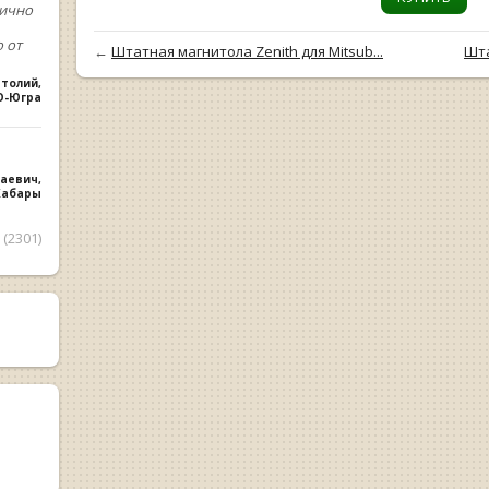
лично
 от
←
Штатная магнитола Zenith для Mitsub...
Шта
атолий
,
О-Югра
лаевич
,
 Хабары
(2301)