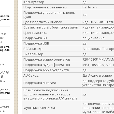
Калькулятор
да
Подключение к разъемам
Pin to pin
Поддержка управления кнопок
да
влович
,
руля
удомля
Цвет подсветки кнопок
идентичный штат
Совместимость с борт.системами
идентичен заводс
Цвет пластика
идентичен заводс
 все
ют
Поддержка SD
опционально
.»
Поддержка USB
да
лаевич
,
RCA выходы
4.1 выходы. Тыл,фр
ар-ола
Эквалайзер
да
Поддержка видео форматов
720-1080P MKV,AVI,M
и и
Поддержка аудио форматов
MP3, Lossless, APE, 
Поддержка Apple устройств
да
oid 10,
AUX вход
Да. Аудио и видео
 В
ия
...
да, поддержка дуб
Поддержка Miracast
устройства на экр
димир
,
Возможность подключения
.Покачи
дополнительных мониторов,
да
внешнего источника A/V сигнала
да, возможность в
issan,
Функция DUAL ZONE
навигации, и одно
. В
музыкальные фай