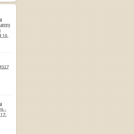
а
Camry
и
d 10,
M327
а
is -
17-