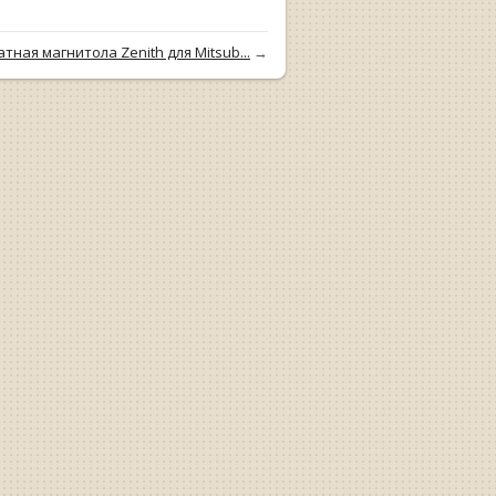
тная магнитола Zenith для Mitsub...
→