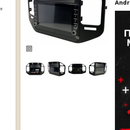
Andr
ые