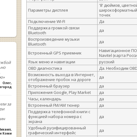
'8' дюймов, цветно
Параметры дисплея
широкоформатный в
точек
Подключение WI-FI
Да
Поддержка громкой связи
да
Bluetooth
Воспроизведение музыки
да
Bluetooth
Навигационное ПО 
Встроенный GPS приемник
Navitel (карта Росс
Язык меню и навигации
русский
ужбой
ьно
OBD диагностика
Да. Необходим OB
,
Возможность выхода в Интернет,
ую»
да
отображение пробок на дороге
Олег
,
Встроенный браузер
да
вгород
Приложения Google, Play Market
да
Часы, календарь
да
или за
Встроенный FM/AM тюнер
да
При
Поддержка телефонной книги с
функцией набора номера с
да
зин
экрана
Удобный русифицированный
ихаил
,
да
графический интерфейс
ки Коми