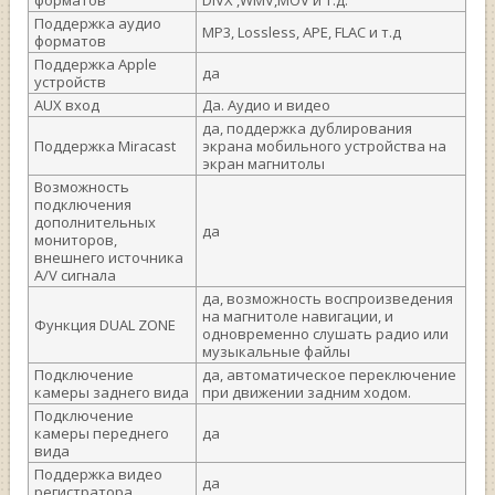
форматов
DIVX ,WMV,MOV и т.д.
Поддержка аудио
MP3, Lossless, APE, FLAC и т.д
форматов
Поддержка Apple
да
устройств
AUX вход
Да. Аудио и видео
да, поддержка дублирования
Поддержка Miracast
экрана мобильного устройства на
экран магнитолы
Возможность
подключения
дополнительных
да
мониторов,
внешнего источника
A/V сигнала
да, возможность воспроизведения
на магнитоле навигации, и
Функция DUAL ZONE
одновременно слушать радио или
музыкальные файлы
Подключение
да, автоматическое переключение
камеры заднего вида
при движении задним ходом.
Подключение
камеры переднего
да
вида
Поддержка видео
да
регистратора