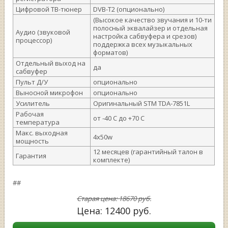
Цифровой ТВ-тюнер
DVB-T2 (опционально)
(Высокое качество звучания и 10-ти
полосный эквалайзер и отдельная
Аудио (звуковой
настройка сабвуфера и срезов)
процессор)
поддержка всех музыкальных
форматов)
Отдельный выход на
да
сабвуфер
Пульт Д/У
опционально
Выносной микрофон
опционально
Усилитель
Оригинальный STM TDA-7851L
Рабочая
от -40 С до +70 С
температура
Макс. выходная
4х50w
мощность
12 месяцев (гарантийный талон в
Гарантия
комплекте)
##
Старая цена:
18670
руб.
Цена:
12400
руб.