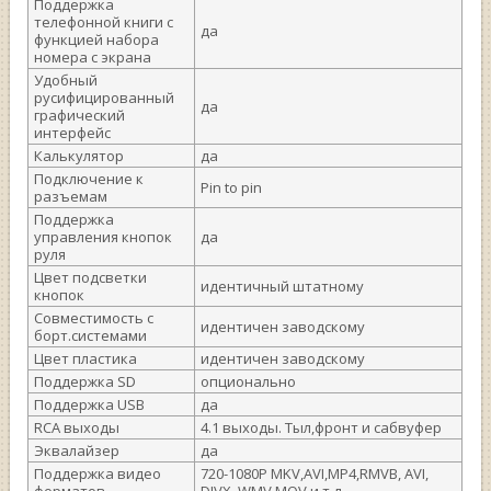
Поддержка
телефонной книги с
да
функцией набора
номера с экрана
Удобный
русифицированный
да
графический
интерфейс
Калькулятор
да
Подключение к
Pin to pin
разъемам
Поддержка
управления кнопок
да
руля
Цвет подсветки
идентичный штатному
кнопок
Совместимость с
идентичен заводскому
борт.системами
Цвет пластика
идентичен заводскому
Поддержка SD
опционально
Поддержка USB
да
RCA выходы
4.1 выходы. Тыл,фронт и сабвуфер
Эквалайзер
да
Поддержка видео
720-1080P MKV,AVI,MP4,RMVB, AVI,