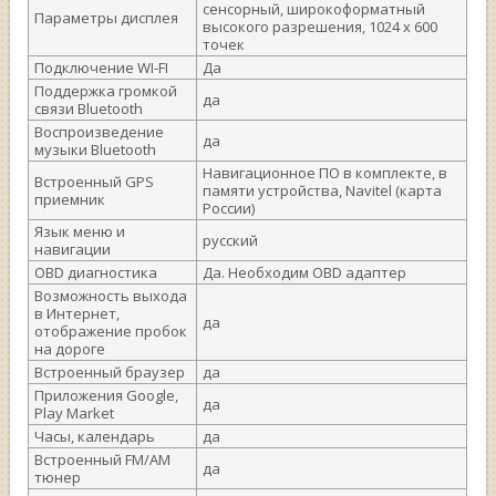
сенсорный, широкоформатный
Параметры дисплея
высокого разрешения, 1024 х 600
точек
Подключение WI-FI
Да
Поддержка громкой
да
связи Bluetooth
Воспроизведение
да
музыки Bluetooth
Навигационное ПО в комплекте, в
Встроенный GPS
памяти устройства, Navitel (карта
приемник
России)
Язык меню и
русский
навигации
OBD диагностика
Да. Необходим OBD адаптер
Возможность выхода
в Интернет,
да
отображение пробок
на дороге
Встроенный браузер
да
Приложения Google,
да
Play Market
Часы, календарь
да
Встроенный FM/AM
да
тюнер