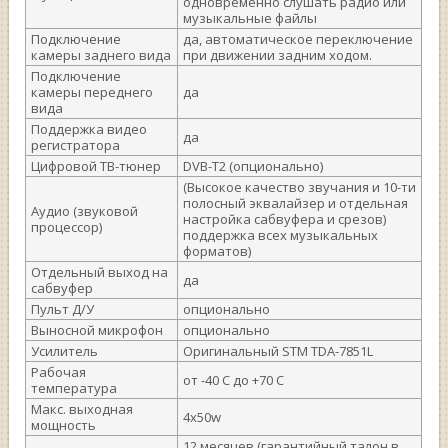
одновременно слушать радио или
музыкальные файлы
Подключение
да, автоматическое переключение
камеры заднего вида
при движении задним ходом.
Подключение
камеры переднего
да
вида
Поддержка видео
да
регистратора
Цифровой ТВ-тюнер
DVB-T2 (опционально)
(Высокое качество звучания и 10-ти
полосный эквалайзер и отдельная
Аудио (звуковой
настройка сабвуфера и срезов)
процессор)
поддержка всех музыкальных
форматов)
Отдельный выход на
да
сабвуфер
Пульт Д/У
опционально
Выносной микрофон
опционально
Усилитель
Оригинальный STM TDA-7851L
Рабочая
от -40 С до +70 С
температура
Макс. выходная
4х50w
мощность
12 месяцев (гарантийный талон в