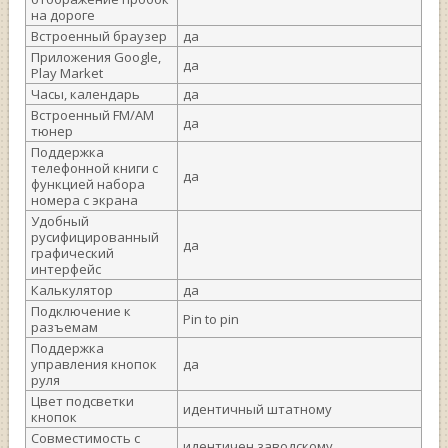
на дороге
Встроенный браузер
да
Приложения Google,
да
Play Market
Часы, календарь
да
Встроенный FM/AM
да
тюнер
Поддержка
телефонной книги с
да
функцией набора
номера с экрана
Удобный
русифицированный
да
графический
интерфейс
Калькулятор
да
Подключение к
Pin to pin
разъемам
Поддержка
управления кнопок
да
руля
Цвет подсветки
идентичный штатному
кнопок
Совместимость с
идентичен заводскому