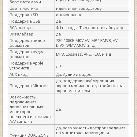
борт.системами
Цвет пластика
идентичен заводскому
Поддержка SD
опционально
Поддержка USB
да
RCA выходы
4.1 выходы. Тыл,фронт и сабвуфер
Эквалайзер
да
Поддержка видео
720-1080P MKV,AVI,MP4,RMVB, AVI,
форматов
DIVX ,WMV,MOV и т.д.
Поддержка аудио
MP3, Lossless, APE, FLAC и т.д
форматов
Поддержка Apple
да
устройств
AUX вход
Да. Аудио и видео
да, поддержка дублирования
Поддержка Miracast
экрана мобильного устройства на
экран магнитолы
Возможность
подключения
дополнительных
да
мониторов,
внешнего источника
A/V сигнала
да, возможность воспроизведения
на магнитоле навигации, и
Функция DUAL ZONE