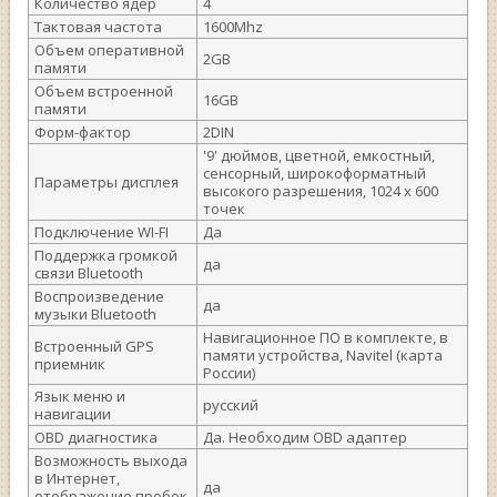
Количество ядер
4
Тактовая частота
1600Mhz
Объем оперативной
2GB
памяти
Объем встроенной
16GB
памяти
Форм-фактор
2DIN
'9' дюймов, цветной, емкостный,
сенсорный, широкоформатный
Параметры дисплея
высокого разрешения, 1024 х 600
точек
Подключение WI-FI
Да
Поддержка громкой
да
связи Bluetooth
Воспроизведение
да
музыки Bluetooth
Навигационное ПО в комплекте, в
Встроенный GPS
памяти устройства, Navitel (карта
приемник
России)
Язык меню и
русский
навигации
OBD диагностика
Да. Необходим OBD адаптер
Возможность выхода
в Интернет,
да
отображение пробок