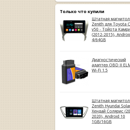
Только что купили
Штатная магнитол
Zenith для Toyota 
v50 - Тойота Камр
(2012-2015), Androi
4/64GB
Диагностический
адаптер OBD II EL
Wi-Fi 1.5
Штатная магнитол
Zenith Hyundai Solar
Хендай Солярис (20
2020), Android 10
1GB/16GB