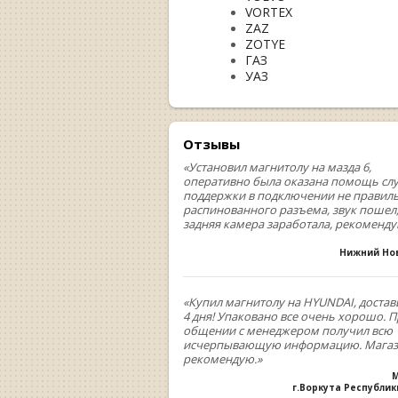
VORTEX
ZAZ
ZOTYE
ГАЗ
УАЗ
Отзывы
«Установил магнитолу на мазда 6,
оперативно была оказана помощь сл
поддержки в подключении не правил
распинованного разъема, звук пошел
задняя камера заработала, рекоменд
Нижний Но
«Купил магнитолу на HYUNDAI, достав
4 дня! Упаковано все очень хорошо. 
общении с менеджером получил всю
исчерпывающую информацию. Мага
рекомендую.»
М
г.Воркута Республи