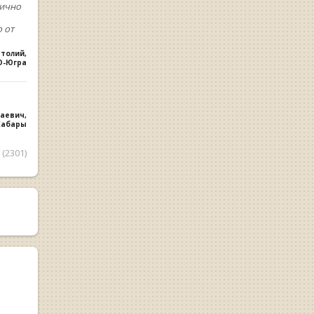
лично
 от
атолий
,
О-Югра
лаевич
,
 Хабары
(2301)