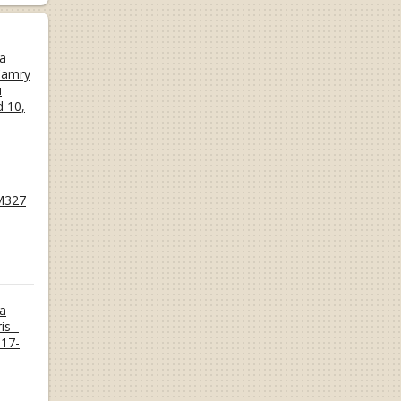
а
Camry
и
d 10,
M327
а
is -
17-