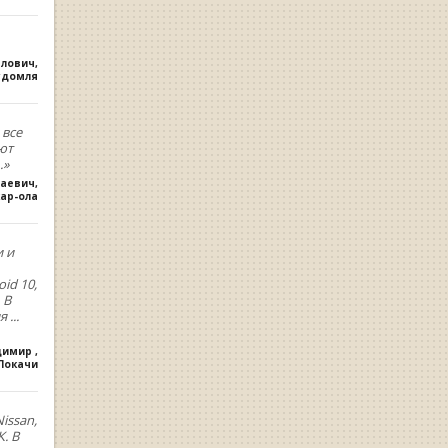
влович
,
удомля
 все
ют
.»
лаевич
,
ар-ола
и и
oid 10,
 В
ия
...
димир
,
.Покачи
issan,
. В