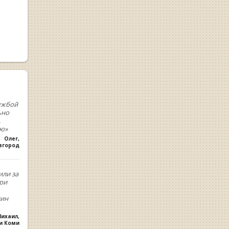
ужбой
ьно
,
ую»
Олег
,
вгород
или за
При
зин
ихаил
,
ки Коми