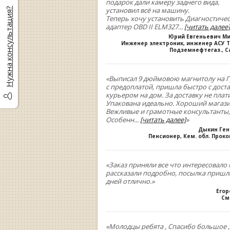
подарок дали камеру заднего вида,
установил всё на машину.
Нужна консультация?
Теперь хочу установить Диагностиче
адаптер OBD II ELM327
...
[читать далее]
Юрий Евгеньевич М
Инженер электроник, инженер АСУ Т
Подземнефтегаз., С
«Выписал 9 дюймовою магнитолу на Г
с предоплатой, пришла быстро с дост
курьером на дом. За доставку не плати
Упакована идеально. Хороший магази
Вежливые и грамотные консультанты,
Особенн
...
[читать далее]
»
Дыкин Ге
Пенсионер, Кем. обл. Прок
«Заказ приняли все что интересовало 
рассказали подробно, посылка пришла
дней отлично.»
Егор
См
«Молодцы ребята , Спасибо большое 