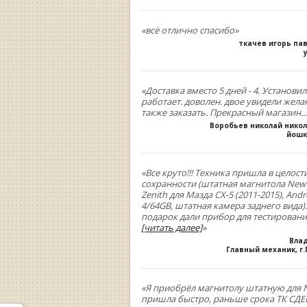
«всё отлично спасибо»
ткачев игорь па
«Доставка вместо 5 дней - 4. Установил
работает. доволен. двое увидели жела
также заказать. Прекрасный магазин...
Воробьев николай нико
йошк
«Все круто!!! Техника пришла в целост
сохранности (штатная магнитола New
Zenith для Мазда СХ-5 (2011-2015), Andr
4/64GB, штатная камера заднего вида).
подарок дали прибор для тестирован
[читать далее]
»
Вла
Главный механик, г
«Я приобрёл магнитолу штатную для N
пришла быстро, раньше срока ТК СДЕК