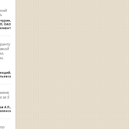
ский
»
ичурин
,
П, ОАО
алават
ранту
авкой
л.
н.
ннадий
,
опьевск
меня,
 за 5
ов А.П.
,
оленск
,по