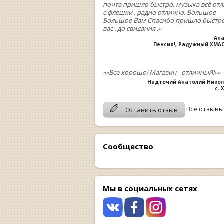
почте пришло быстро. музыка всё от
с флешки , радио отлично. Большое
Большое Вам Спасибо пришло быстро
вас . до свидания .»
Ан
Пенсия!, Радужный ХМА
««Все хорошо! Магазин - отличный!»»
Надточий Анатолий Нико
с.
Все отзывы
Оставить отзыв
Сообщество
Мы в социальных сетях