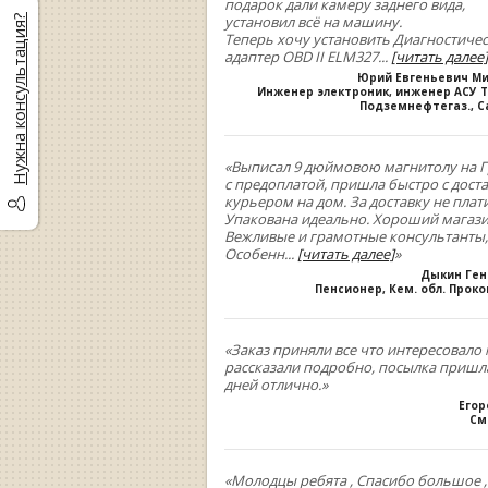
подарок дали камеру заднего вида,
установил всё на машину.
Нужна консультация?
Теперь хочу установить Диагностиче
адаптер OBD II ELM327
...
[читать далее]
Юрий Евгеньевич М
Инженер электроник, инженер АСУ Т
Подземнефтегаз., С
«Выписал 9 дюймовою магнитолу на Г
с предоплатой, пришла быстро с дост
курьером на дом. За доставку не плати
Упакована идеально. Хороший магази
Вежливые и грамотные консультанты,
Особенн
...
[читать далее]
»
Дыкин Ге
Пенсионер, Кем. обл. Прок
«Заказ приняли все что интересовало 
рассказали подробно, посылка пришла
дней отлично.»
Егор
См
«Молодцы ребята , Спасибо большое 