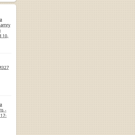
а
Camry
и
d 10,
M327
а
is -
17-