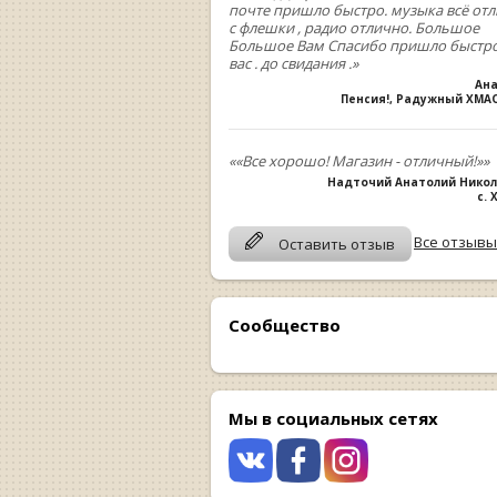
почте пришло быстро. музыка всё от
с флешки , радио отлично. Большое
Большое Вам Спасибо пришло быстро
вас . до свидания .»
Ан
Пенсия!, Радужный ХМА
««Все хорошо! Магазин - отличный!»»
Надточий Анатолий Нико
с.
Все отзывы
Оставить отзыв
Сообщество
Мы в социальных сетях