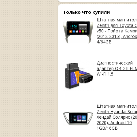
Только что купили
Штатная магнитол
Zenith для Toyota 
v50 - Тойота Камр
(2012-2015), Androi
4/64GB
Диагностический
адаптер OBD II EL
Wi-Fi 1.5
Штатная магнитол
Zenith Hyundai Solar
Хендай Солярис (20
2020), Android 10
1GB/16GB