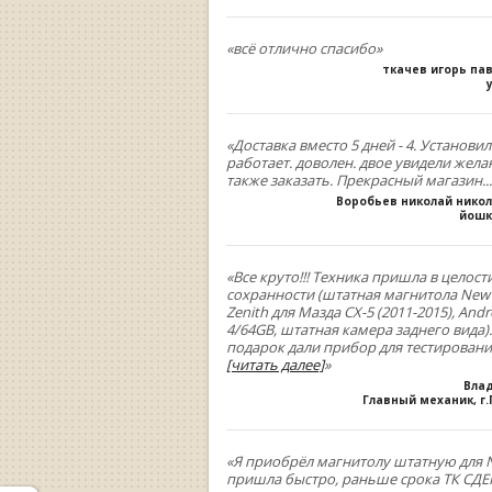
«всё отлично спасибо»
ткачев игорь па
«Доставка вместо 5 дней - 4. Установил
работает. доволен. двое увидели жела
также заказать. Прекрасный магазин...
Воробьев николай нико
йошк
«Все круто!!! Техника пришла в целост
сохранности (штатная магнитола New
Zenith для Мазда СХ-5 (2011-2015), Andr
4/64GB, штатная камера заднего вида).
подарок дали прибор для тестирован
[читать далее]
»
Вла
Главный механик, г
«Я приобрёл магнитолу штатную для N
пришла быстро, раньше срока ТК СДЕК