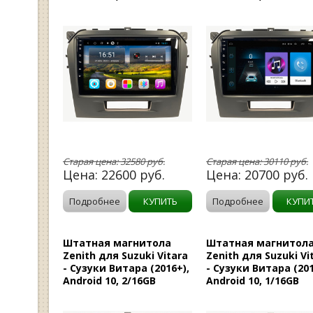
Старая цена:
32580
руб.
Старая цена:
30110
руб.
Цена:
22600
руб.
Цена:
20700
руб.
Подробнее
КУПИТЬ
Подробнее
КУПИ
Штатная магнитола
Штатная магнитол
Zenith для Suzuki Vitara
Zenith для Suzuki Vi
- Сузуки Витара (2016+),
- Сузуки Витара (201
Android 10, 2/16GB
Android 10, 1/16GB