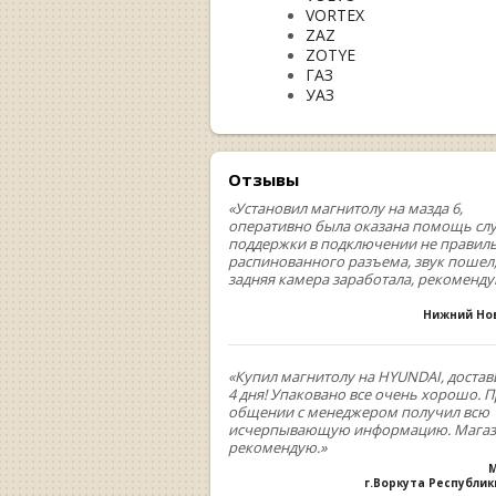
VORTEX
ZAZ
ZOTYE
ГАЗ
УАЗ
Отзывы
«Установил магнитолу на мазда 6,
оперативно была оказана помощь сл
поддержки в подключении не правил
распинованного разъема, звук пошел
задняя камера заработала, рекоменд
Нижний Но
«Купил магнитолу на HYUNDAI, достав
4 дня! Упаковано все очень хорошо. 
общении с менеджером получил всю
исчерпывающую информацию. Мага
рекомендую.»
М
г.Воркута Республи