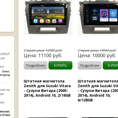
Старая цена:
16980
руб.
Старая цена:
14900
руб.
ужбой
Цена:
11100
руб.
Цена:
10000
руб.
ьно
,
Подробнее
КУПИТЬ
Подробнее
КУПИ
ую»
Олег
,
вгород
Штатная магнитола
Штатная магнитол
Zenith для Suzuki Vitara
Zenith для Suzuki Vi
или за
- Сузуки Витара (2005-
- Сузуки Витара (20
При
2014), Android 10, 2/16GB
2014), Android 10,
6/128GB
зин
ихаил
,
ки Коми