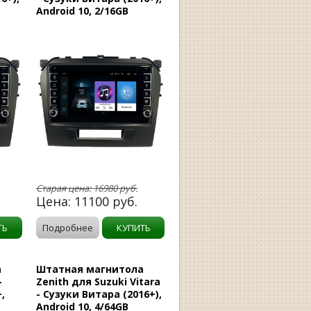
Android 10, 2/16GB
Старая цена:
16980
руб.
Цена:
11100
руб.
ТЬ
Подробнее
КУПИТЬ
а
Штатная магнитола
-
Zenith для Suzuki Vitara
,
- Сузуки Витара (2016+),
Android 10, 4/64GB