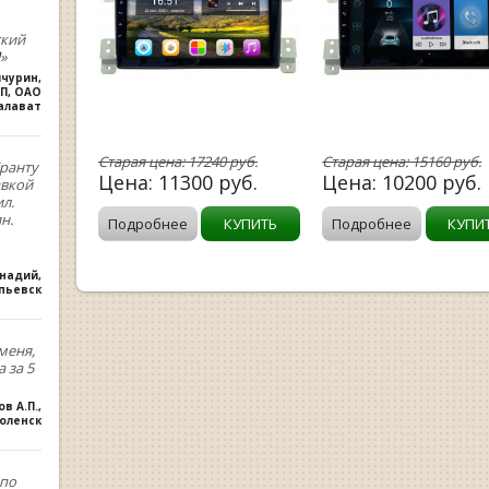
ский
»
ичурин
,
П, ОАО
алават
Старая цена:
17240
руб.
Старая цена:
15160
руб.
ранту
Цена:
11300
руб.
Цена:
10200
руб.
авкой
л.
н.
Подробнее
КУПИТЬ
Подробнее
КУПИ
ннадий
,
опьевск
меня,
 за 5
ов А.П.
,
оленск
,по