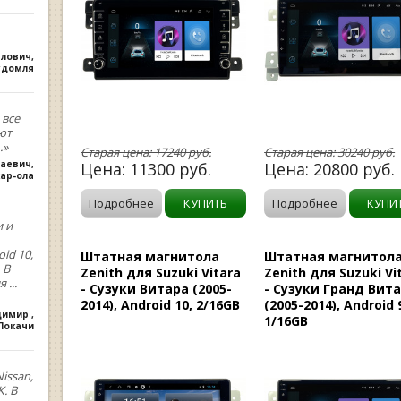
влович
,
удомля
 все
ют
.»
Старая цена:
17240
руб.
Старая цена:
30240
руб.
лаевич
,
Цена:
11300
руб.
Цена:
20800
руб.
ар-ола
Подробнее
КУПИТЬ
Подробнее
КУПИ
и и
oid 10,
Штатная магнитола
Штатная магнитол
 В
Zenith для Suzuki Vitara
Zenith для Suzuki Vi
ия
...
- Сузуки Витара (2005-
- Сузуки Гранд Вит
2014), Android 10, 2/16GB
(2005-2014), Android 9
димир
,
1/16GB
.Покачи
issan,
. В