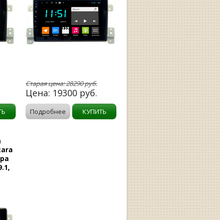
Старая цена:
28290
руб.
Цена:
19300
руб.
ТЬ
Подробнее
КУПИТЬ
а
tara
ара
.1,