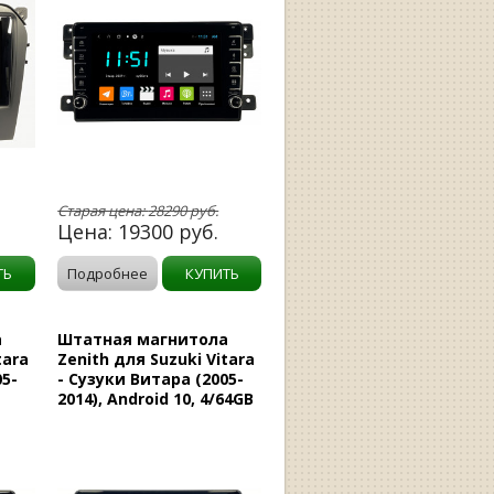
Старая цена:
28290
руб.
Цена:
19300
руб.
ТЬ
Подробнее
КУПИТЬ
а
Штатная магнитола
tara
Zenith для Suzuki Vitara
05-
- Сузуки Витара (2005-
2014), Android 10, 4/64GB