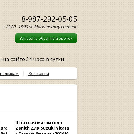
8-987-292-05-05
с 09:00 - 18:00 по Московскому времени
Заказать обратный звонок
на сайте 24 часа в сутки
птовикам
Контакты
а
Штатная магнитола
tara
Zenith для Suzuki Vitara
6+),
- Сузуки Витара (2016+),