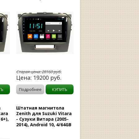
Старая цена:
28160
руб.
Цена:
19200
руб.
ТЬ
Подробнее
КУПИТЬ
а
Штатная магнитола
tara
Zenith для Suzuki Vitara
6+),
- Сузуки Витара (2005-
2014), Android 10, 4/64GB