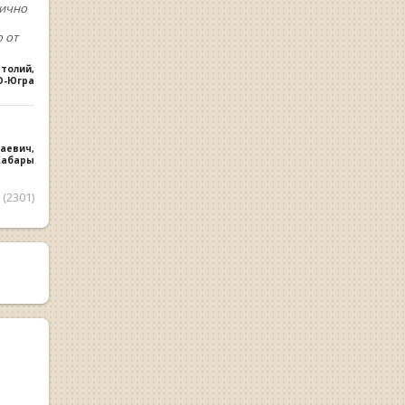
лично
 от
атолий
,
О-Югра
лаевич
,
 Хабары
(2301)