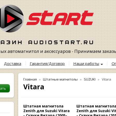
х автомагнитол и аксессуаров - Принимаем заказы 
Доставка
Гарантия/Договор
Наши работы
О
Главная
Штатные магнитолы
SUZUKI
Vitara
Vitara
Штатная магнитола
Штатная магнитол
Zenith для Suzuki Vitara
Zenith для Suzuki Vi
- Сузуки Витара (2005-
- Сузуки Витара (201