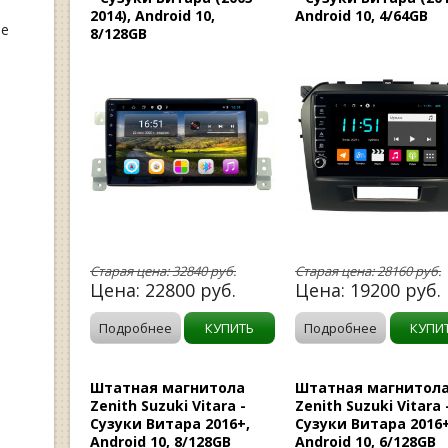
2014), Android 10,
Android 10, 4/64GB
ые
8/128GB
Старая цена:
32840
руб.
Старая цена:
28160
руб.
Цена:
22800
руб.
Цена:
19200
руб.
Подробнее
КУПИТЬ
Подробнее
КУПИ
Штатная магнитола
Штатная магнитол
Zenith Suzuki Vitara -
Zenith Suzuki Vitara 
Сузуки Витара 2016+,
Сузуки Витара 2016+
Android 10, 8/128GB
Android 10, 6/128GB