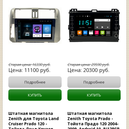
Старая цена:
16330
руб.
Старая цена:
29590
руб.
Цена:
11100
руб.
Цена:
20300
руб.
Подробнее
Подробнее
КУПИТЬ
КУПИТЬ
Штатная магнитола
Штатная магнитола
Zenith для Toyota Land
Zenith Toyota Prado -
Cruiser Prado 120 -
Тойота Прадо 120 2004-
Тойота Ленд Крузер
2009, Android 10, 8/128GB