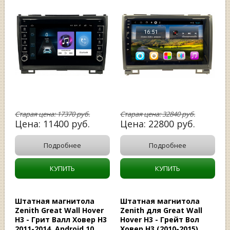
Старая цена:
17370
руб.
Старая цена:
32840
руб.
Цена:
11400
руб.
Цена:
22800
руб.
Подробнее
Подробнее
КУПИТЬ
КУПИТЬ
Штатная магнитола
Штатная магнитола
Zenith Great Wall Hover
Zenith для Great Wall
H3 - Грит Валл Ховер Н3
Hover H3 - Грейт Вол
2011-2014, Android 10,
Ховер Н3 (2010-2015),