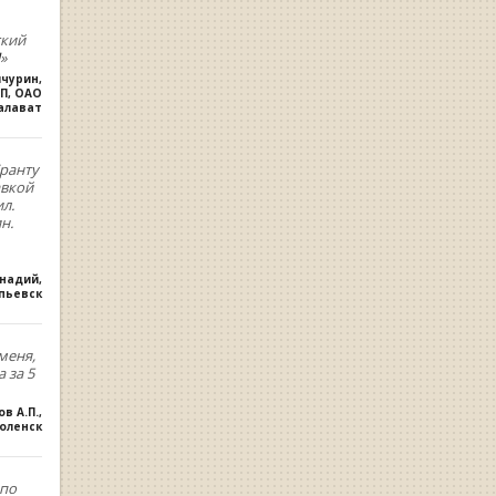
ский
»
ичурин
,
П, ОАО
алават
ранту
авкой
л.
н.
ннадий
,
опьевск
меня,
 за 5
ов А.П.
,
оленск
,по