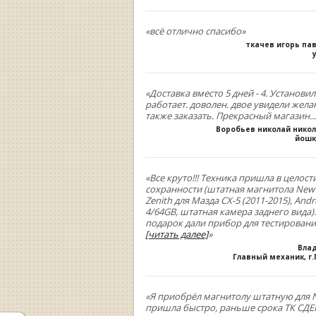
«всё отлично спасибо»
ткачев игорь па
«Доставка вместо 5 дней - 4. Установил
работает. доволен. двое увидели жела
также заказать. Прекрасный магазин...
Воробьев николай нико
йошк
«Все круто!!! Техника пришла в целост
сохранности (штатная магнитола New
Zenith для Мазда СХ-5 (2011-2015), Andr
4/64GB, штатная камера заднего вида).
подарок дали прибор для тестирован
[читать далее]
»
Вла
Главный механик, г
«Я приобрёл магнитолу штатную для N
пришла быстро, раньше срока ТК СДЕК