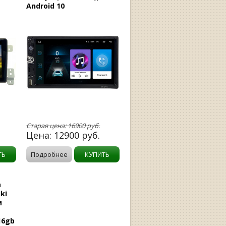
Android 10
Старая цена:
16900
руб.
Цена:
12900
руб.
ТЬ
Подробнее
КУПИТЬ
а
ki
и
-
/16gb