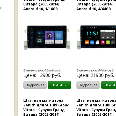
Витара (2005-2014),
Витара (2005-2014),
ые
Android 10, 1/16GB
Android 10, 4/64GB
Старая цена:
16900
руб.
Старая цена:
37900
руб.
Цена:
12900
руб.
Цена:
21900
руб.
Подробнее
КУПИТЬ
Подробнее
КУПИ
Штатная магнитола
Штатная магнитол
Zenith для Suzuki Grand
Zenith для Suzuki G
Vitara - Сузуки Гранд
Vitara - Сузуки Гран
Витара (2005-2014),
Витара (2005-2014),