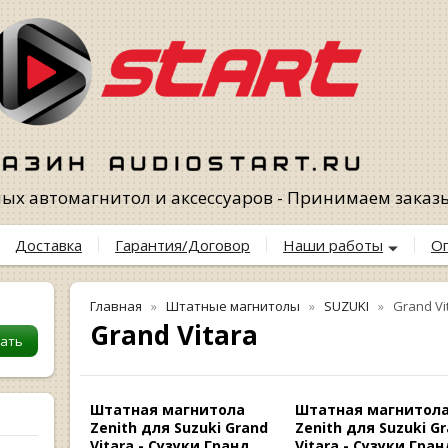
х автомагнитол и аксессуаров - Принимаем заказы 
Доставка
Гарантия/Договор
Наши работы
О
Главная
Штатные магнитолы
SUZUKI
Grand Vi
Grand Vitara
Штатная магнитола
Штатная магнитол
Zenith для Suzuki Grand
Zenith для Suzuki G
Vitara - Сузуки Гранд
Vitara - Сузуки Гран