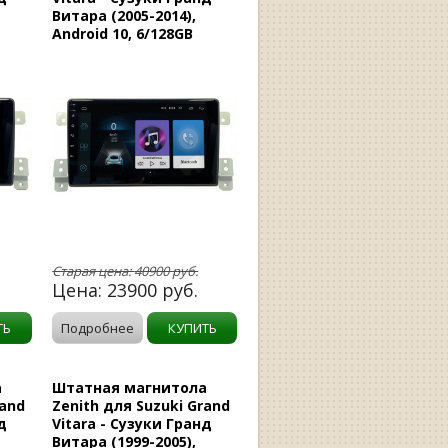
Витара (2005-2014),
Android 10, 6/128GB
Старая цена:
40900
руб.
Цена:
23900
руб.
ТЬ
Подробнее
КУПИТЬ
а
Штатная магнитола
rand
Zenith для Suzuki Grand
д
Vitara - Сузуки Гранд
Витара (1999-2005),