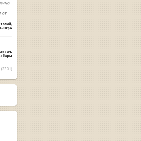
лично
 от
атолий
,
О-Югра
лаевич
,
 Хабары
(2301)