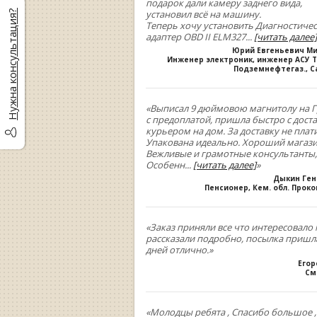
подарок дали камеру заднего вида,
установил всё на машину.
Нужна консультация?
Теперь хочу установить Диагностиче
адаптер OBD II ELM327
...
[читать далее]
Юрий Евгеньевич М
Инженер электроник, инженер АСУ Т
Подземнефтегаз., С
«Выписал 9 дюймовою магнитолу на Г
с предоплатой, пришла быстро с дост
курьером на дом. За доставку не плати
Упакована идеально. Хороший магази
Вежливые и грамотные консультанты,
Особенн
...
[читать далее]
»
Дыкин Ге
Пенсионер, Кем. обл. Прок
«Заказ приняли все что интересовало 
рассказали подробно, посылка пришла
дней отлично.»
Егор
См
«Молодцы ребята , Спасибо большое 