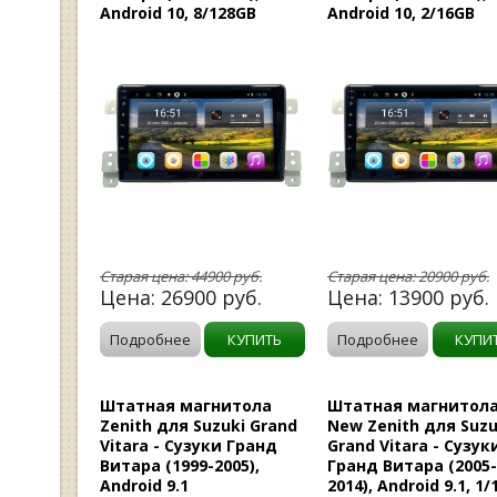
Android 10, 8/128GB
Android 10, 2/16GB
Старая цена:
44900
руб.
Старая цена:
20900
руб.
Цена:
26900
руб.
Цена:
13900
руб.
Подробнее
КУПИТЬ
Подробнее
КУПИ
Штатная магнитола
Штатная магнитол
Zenith для Suzuki Grand
New Zenith для Suzu
Vitara - Сузуки Гранд
Grand Vitara - Сузук
Витара (1999-2005),
Гранд Витара (2005
Android 9.1
2014), Android 9.1, 1