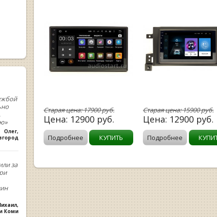
ужбой
ьно
Старая цена:
17900
руб.
Старая цена:
15900
руб.
,
Цена:
12900
руб.
Цена:
12900
руб.
ую»
Олег
,
Подробнее
КУПИТЬ
Подробнее
КУПИ
вгород
или за
При
зин
ихаил
,
ки Коми