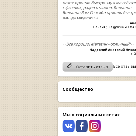
почте пришло быстро. музыка всё от
с флешки , радио отлично. Большое
Большое Вам Спасибо пришло быстро
вас . до свидания .»
Ан
Пенсия!, Радужный ХМА
««Все хорошо! Магазин - отличный!»»
Надточий Анатолий Нико
с.
Все отзывы
Оставить отзыв
Сообщество
Мы в социальных сетях