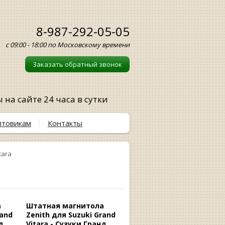
8-987-292-05-05
с 09:00 - 18:00 по Московскому времени
Заказать обратный звонок
на сайте 24 часа в сутки
птовикам
Контакты
tara
а
Штатная магнитола
rand
Zenith для Suzuki Grand
д
Vitara - Сузуки Гранд