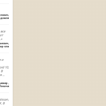
влович
,
удомля
 все
ют
.»
лаевич
,
ар-ола
и и
oid 10,
 В
ия
...
димир
,
.Покачи
issan,
. В