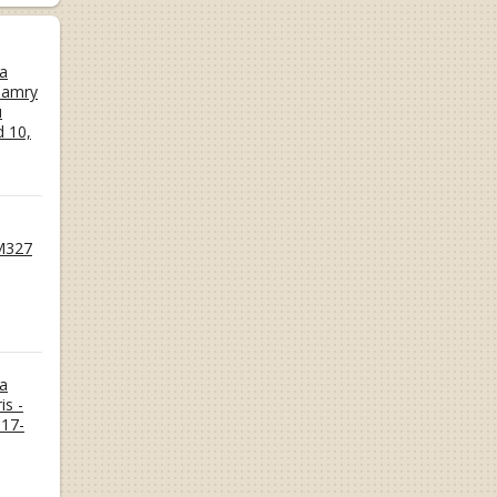
а
Camry
и
d 10,
M327
а
is -
17-