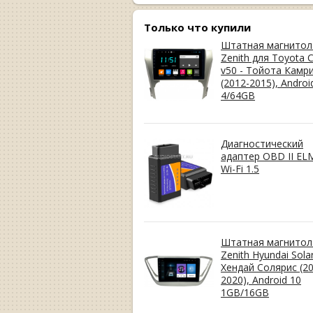
Только что купили
Штатная магнитол
Zenith для Toyota 
v50 - Тойота Камр
(2012-2015), Androi
4/64GB
Диагностический
адаптер OBD II EL
Wi-Fi 1.5
Штатная магнитол
Zenith Hyundai Solar
Хендай Солярис (20
2020), Android 10
1GB/16GB