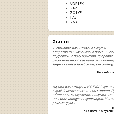
VORTEX
ZAZ
ZOTYE
ГАЗ
УАЗ
Отзывы
«Установил магнитолу на мазда 6,
оперативно была оказана помощь сл
поддержки в подключении не правил
распинованного разъема, звук пошел
задняя камера заработала, рекоменд
Нижний Но
«Купил магнитолу на HYUNDAI, достав
4 дня! Упаковано все очень хорошо. 
общении с менеджером получил всю
исчерпывающую информацию. Мага
рекомендую.»
М
г.Воркута Республи