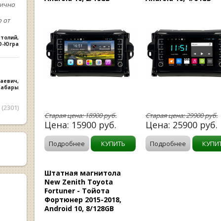
лично
 от
атолий
,
О-Югра
лаевич
,
 Хабары
(2301)
Старая цена:
18900
руб.
Старая цена:
29900
руб.
Цена:
15900
руб.
Цена:
25900
руб.
Подробнее
КУПИТЬ
Подробнее
КУПИ
Штатная магнитола
New Zenith Toyota
Fortuner - Тойота
Фортюнер 2015-2018,
Android 10, 8/128GB