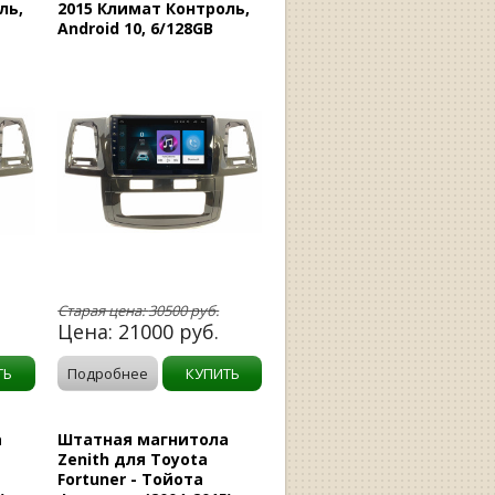
ль,
2015 Климат Контроль,
Android 10, 6/128GB
Старая цена:
30500
руб.
Цена:
21000
руб.
ТЬ
Подробнее
КУПИТЬ
а
Штатная магнитола
Zenith для Toyota
Fortuner - Тойота