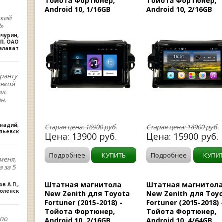
Тойота Фортюнер,
Тойота Фортюнер,
Android 10, 1/16GB
Android 10, 2/16GB
ский
»
ичурин
,
П, ОАО
алават
ранту
авкой
л.
н.
ннадий
,
Старая цена:
16900
руб.
Старая цена:
18900
руб.
опьевск
Цена:
13900
руб.
Цена:
15900
руб.
Подробнее
КУПИТЬ
Подробнее
КУПИ
меня,
 за 5
Штатная магнитола
Штатная магнитол
ов А.П.
,
оленск
New Zenith для Toyota
New Zenith для Toy
Fortuner (2015-2018) -
Fortuner (2015-2018) 
Тойота Фортюнер,
Тойота Фортюнер,
,по
Android 10, 2/16GB
Android 10, 4/64GB