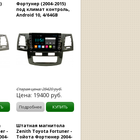
)
Фортунер (2004-2015)
под климат контроль,
Android 10, 4/64GB
Старая цена:
28420
руб.
Цена:
19400
руб.
ТЬ
Подробнее
КУПИТЬ
а
Штатная магнитола
er -
Zenith Toyota Fortuner -
004-
Тойота Фортюнер 2004-