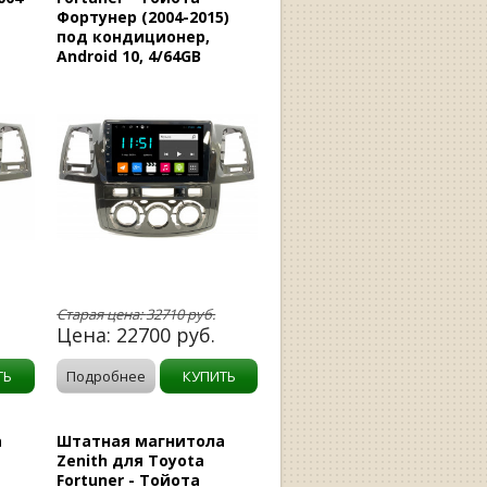
Фортунер (2004-2015)
под кондиционер,
Android 10, 4/64GB
Старая цена:
32710
руб.
Цена:
22700
руб.
ТЬ
Подробнее
КУПИТЬ
а
Штатная магнитола
Zenith для Toyota
Fortuner - Тойота