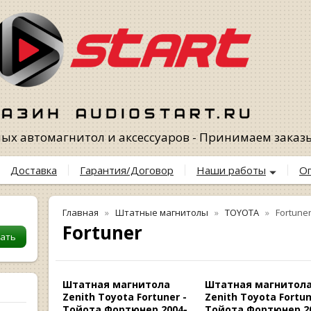
х автомагнитол и аксессуаров - Принимаем заказы 
Доставка
Гарантия/Договор
Наши работы
О
Главная
Штатные магнитолы
TOYOTA
Fortune
Fortuner
Штатная магнитола
Штатная магнитол
Zenith Toyota Fortuner -
Zenith Toyota Fortun
Тойота Фортюнер 2004-
Тойота Фортюнер 2