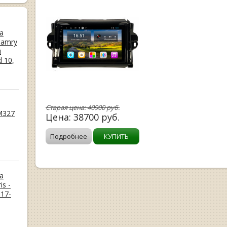
а
Camry
и
d 10,
Старая цена:
40900
руб.
M327
Цена:
38700
руб.
Подробнее
КУПИТЬ
а
is -
17-