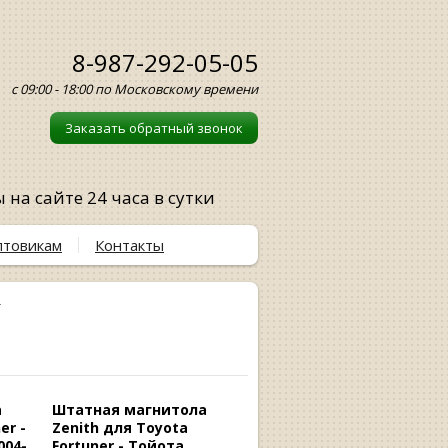
8-987-292-05-05
с 09:00 - 18:00 по Московскому времени
Заказать обратный звонок
на сайте 24 часа в сутки
птовикам
Контакты
r
а
Штатная магнитола
er -
Zenith для Toyota
004-
Fortuner - Тойота