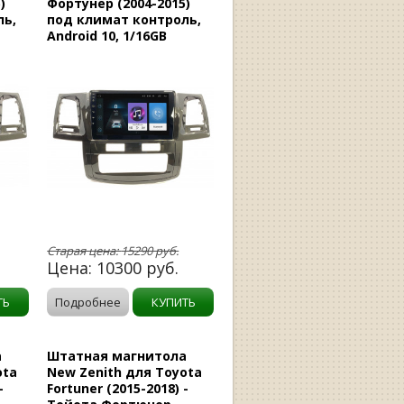
)
Фортунер (2004-2015)
ль,
под климат контроль,
Android 10, 1/16GB
Старая цена:
15290
руб.
Цена:
10300
руб.
ТЬ
Подробнее
КУПИТЬ
а
Штатная магнитола
ota
New Zenith для Toyota
-
Fortuner (2015-2018) -