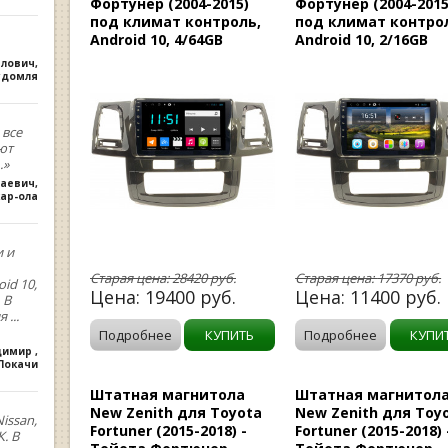
Фортунер (2004-2015)
Фортунер (2004-2015
под климат контроль,
под климат контро
Android 10, 4/64GB
Android 10, 2/16GB
влович
,
удомля
 все
ют
.»
лаевич
,
ар-ола
и и
Старая цена:
28420
руб.
Старая цена:
17370
руб.
oid 10,
Цена:
19400
руб.
Цена:
11400
руб.
 В
ия
...
Подробнее
КУПИТЬ
Подробнее
КУПИ
димир
,
.Покачи
Штатная магнитола
Штатная магнитол
New Zenith для Toyota
New Zenith для Toy
issan,
Fortuner (2015-2018) -
Fortuner (2015-2018) 
. В