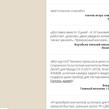
«всё отлично спасибо»
ткачев игорь па
«Доставка вместо 5 дней - 4. Установил
работает. доволен. двое увидели жела
также заказать. Прекрасный магазин...
Воробьев николай нико
йошк
«Все круто!!! Техника пришла в целост
сохранности (штатная магнитола New
Zenith для Мазда СХ-5 (2011-2015), Andr
4/64GB, штатная камера заднего вида).
подарок дали прибор для тестирован
[читать далее]
»
Вла
Главный механик, г
«Я приобрёл магнитолу штатную для N
пришла быстро, раньше срока ТК СДЕК