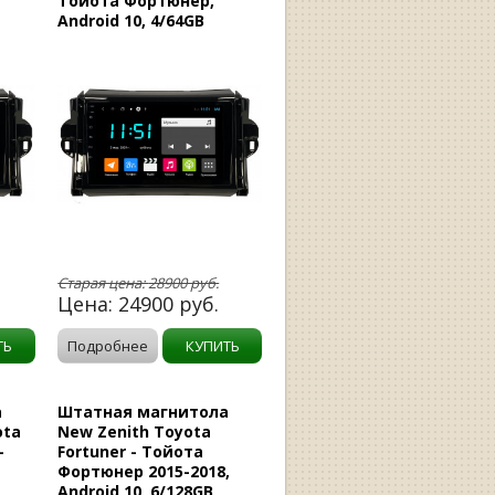
Тойота Фортюнер,
Android 10, 4/64GB
Старая цена:
28900
руб.
Цена:
24900
руб.
ТЬ
Подробнее
КУПИТЬ
а
Штатная магнитола
ota
New Zenith Toyota
-
Fortuner - Тойота
Фортюнер 2015-2018,
Android 10, 6/128GB