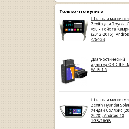
Только что купили
Штатная магнитол
Zenith для Toyota 
v50 - Тойота Камр
(2012-2015), Androi
4/64GB
Диагностический
адаптер OBD II EL
Wi-Fi 1.5
Штатная магнитол
Zenith Hyundai Solar
Хендай Солярис (20
2020), Android 10
1GB/16GB