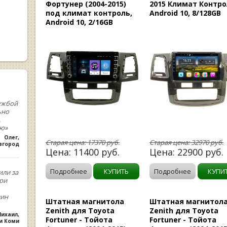
Фортунер (2004-2015)
2015 Климат Контро
под климат контроль,
Android 10, 8/128GB
Android 10, 2/16GB
ужбой
ьно
,
ую»
Олег
,
Старая цена:
17370
руб.
Старая цена:
32970
руб.
вгород
Цена:
11400
руб.
Цена:
22900
руб.
Подробнее
КУПИТЬ
Подробнее
КУПИ
или за
При
зин
Штатная магнитола
Штатная магнитол
Zenith для Toyota
Zenith для Toyota
ихаил
,
Fortuner - Тойота
Fortuner - Тойота
ки Коми