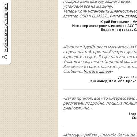
подарок дали камеру заднего вида,
установил всё на машину.
Нужна консультация?
Теперь хочу установить Диагностиче
адаптер OBD II ELM327
...
[читать далее]
Юрий Евгеньевич М
Инженер электроник, инженер АСУ Т
Подземнефтегаз., С
«Выписал 9 дюймовою магнитолу на Г
с предоплатой, пришла быстро с дост
курьером на дом. За доставку не плати
Упакована идеально. Хороший магази
Вежливые и грамотные консультанты,
Особенн
...
[читать далее]
»
Дыкин Ге
Пенсионер, Кем. обл. Прок
«Заказ приняли все что интересовало 
рассказали подробно, посылка пришла
дней отлично.»
Егор
См
«Молодцы ребята , Спасибо большое 