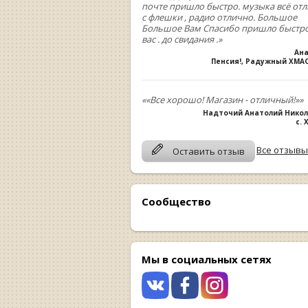
почте пришло быстро. музыка всё от
с флешки , радио отлично. Большое
Большое Вам Спасибо пришло быстро
вас . до свидания .»
Ан
Пенсия!, Радужный ХМА
««Все хорошо! Магазин - отличный!»»
Надточий Анатолий Нико
с.
Все отзывы
Оставить отзыв
Сообщество
Мы в социальных сетях