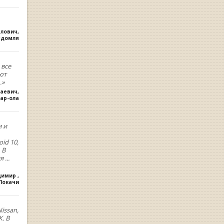
влович
,
удомля
 все
ют
.»
лаевич
,
ар-ола
и и
oid 10,
 В
ия
...
димир
,
.Покачи
issan,
. В