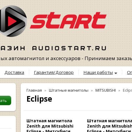
х автомагнитол и аксессуаров - Принимаем заказы 
Доставка
Гарантия/Договор
Наши работы
О
Главная
Штатные магнитолы
MITSUBISHI
Eclip
Eclipse
Штатная магнитола
Штатная магнитол
Zenith для Mitsubishi
Zenith для Mitsubish
Eclipse - Митсубиси
Eclipse - Митсубиси