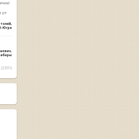
лично
 от
атолий
,
О-Югра
лаевич
,
 Хабары
(2301)