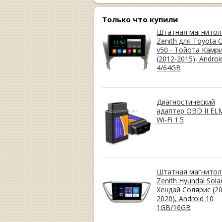
Только что купили
Штатная магнитол
Zenith для Toyota 
v50 - Тойота Камр
(2012-2015), Androi
4/64GB
Диагностический
адаптер OBD II EL
Wi-Fi 1.5
Штатная магнитол
Zenith Hyundai Solar
Хендай Солярис (20
2020), Android 10
1GB/16GB