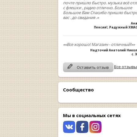
почте пришло быстро. музыка всё от
с флешки , радио отлично. Большое
Большое Вам Спасибо пришло быстро
вас . до свидания .»
Ан
Пенсия!, Радужный ХМА
««Все хорошо! Магазин - отличный!»»
Надточий Анатолий Нико
с.
Все отзывы
Оставить отзыв
Сообщество
Мы в социальных сетях