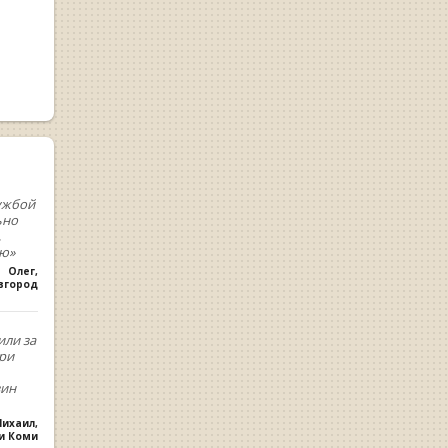
ужбой
ьно
,
ую»
Олег
,
вгород
или за
При
зин
ихаил
,
ки Коми