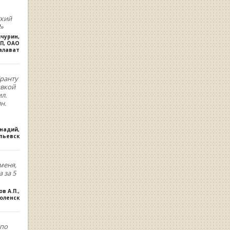
ский
»
ичурин
,
П, ОАО
алават
ранту
авкой
л.
н.
ннадий
,
опьевск
меня,
 за 5
ов А.П.
,
оленск
,по