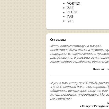
VORTEX
ZAZ
ZOTYE
ГАЗ
УАЗ
Отзывы
«Установил магнитолу на мазда 6,
оперативно была оказана помощь сл
поддержки в подключении не правил
распинованного разъема, звук пошел
задняя камера заработала, рекоменд
Нижний Но
«Купил магнитолу на HYUNDAI, достав
4 дня! Упаковано все очень хорошо. 
общении с менеджером получил всю
исчерпывающую информацию. Мага
рекомендую.»
М
г.Воркута Республи