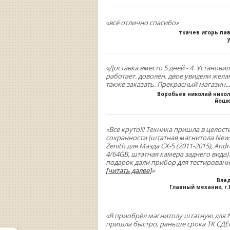
«всё отлично спасибо»
ткачев игорь па
«Доставка вместо 5 дней - 4. Установил
работает. доволен. двое увидели жела
также заказать. Прекрасный магазин...
Воробьев николай нико
йошк
«Все круто!!! Техника пришла в целост
сохранности (штатная магнитола New
Zenith для Мазда СХ-5 (2011-2015), Andr
4/64GB, штатная камера заднего вида).
подарок дали прибор для тестирован
[читать далее]
»
Вла
Главный механик, г
«Я приобрёл магнитолу штатную для N
пришла быстро, раньше срока ТК СДЕК