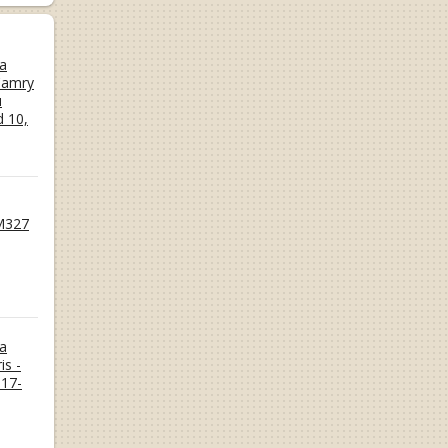
а
Camry
и
d 10,
M327
а
is -
17-