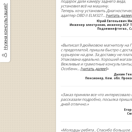
подарок дали камеру заднего вида,
установил всё на машину.
Нужна консультация?
Теперь хочу установить Диагностиче
адаптер OBD II ELM327
...
[читать далее]
Юрий Евгеньевич М
Инженер электроник, инженер АСУ Т
Подземнефтегаз., С
«Выписал 9 дюймовою магнитолу на Г
с предоплатой, пришла быстро с дост
курьером на дом. За доставку не плати
Упакована идеально. Хороший магази
Вежливые и грамотные консультанты,
Особенн
...
[читать далее]
»
Дыкин Ге
Пенсионер, Кем. обл. Прок
«Заказ приняли все что интересовало 
рассказали подробно, посылка пришла
дней отлично.»
Егор
См
«Молодцы ребята , Спасибо большое 