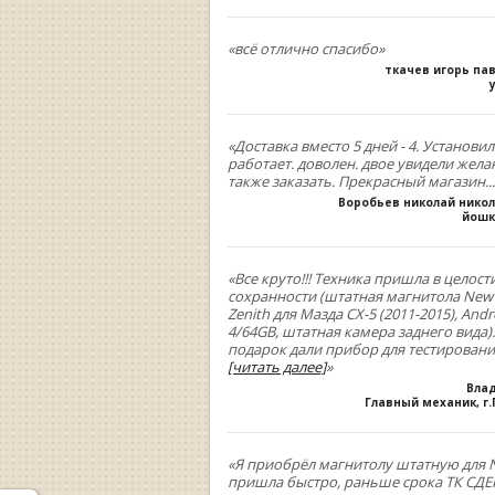
«всё отлично спасибо»
ткачев игорь па
«Доставка вместо 5 дней - 4. Установил
работает. доволен. двое увидели жела
также заказать. Прекрасный магазин...
Воробьев николай нико
йошк
«Все круто!!! Техника пришла в целост
сохранности (штатная магнитола New
Zenith для Мазда СХ-5 (2011-2015), Andr
4/64GB, штатная камера заднего вида).
подарок дали прибор для тестирован
[читать далее]
»
Вла
Главный механик, г
«Я приобрёл магнитолу штатную для N
пришла быстро, раньше срока ТК СДЕК