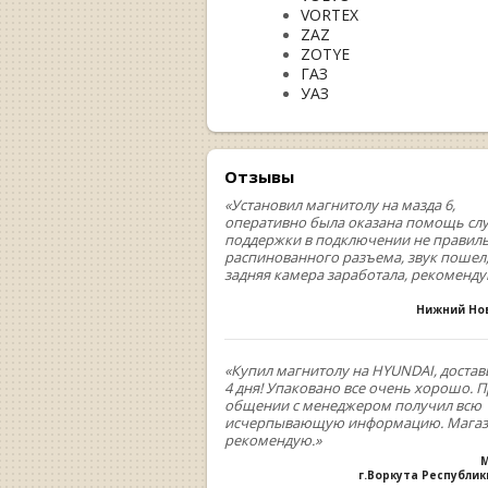
VORTEX
ZAZ
ZOTYE
ГАЗ
УАЗ
Отзывы
«Установил магнитолу на мазда 6,
оперативно была оказана помощь сл
поддержки в подключении не правил
распинованного разъема, звук пошел
задняя камера заработала, рекоменд
Нижний Но
«Купил магнитолу на HYUNDAI, достав
4 дня! Упаковано все очень хорошо. 
общении с менеджером получил всю
исчерпывающую информацию. Мага
рекомендую.»
М
г.Воркута Республи