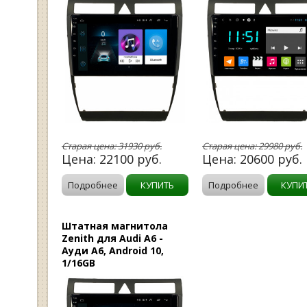
Старая цена:
31930
руб.
Старая цена:
29980
руб.
Цена:
22100
руб.
Цена:
20600
руб.
Подробнее
КУПИТЬ
Подробнее
КУПИ
Штатная магнитола
Zenith для Audi A6 -
Ауди А6, Android 10,
1/16GB