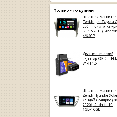
Только что купили
Штатная магнитол
Zenith для Toyota 
v50 - Тойота Камр
(2012-2015), Androi
4/64GB
Диагностический
адаптер OBD II EL
Wi-Fi 1.5
Штатная магнитол
Zenith Hyundai Solar
Хендай Солярис (20
2020), Android 10
1GB/16GB