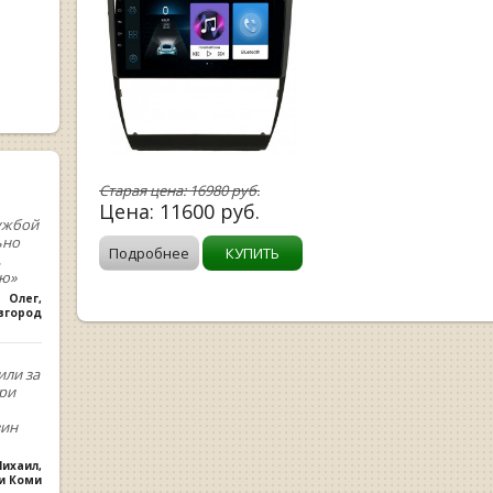
Старая цена:
16980
руб.
Цена:
11600
руб.
ужбой
ьно
Подробнее
КУПИТЬ
,
ую»
Олег
,
вгород
или за
При
зин
ихаил
,
ки Коми