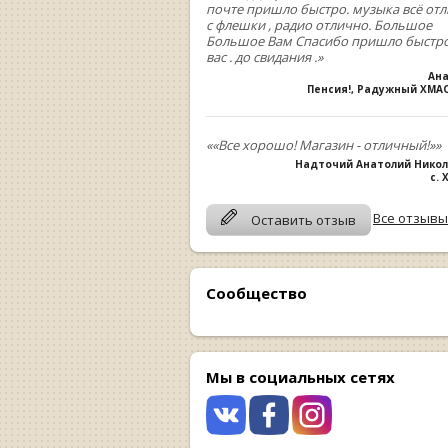
почте пришло быстро. музыка всё от
с флешки , радио отлично. Большое
Большое Вам Спасибо пришло быстро
вас . до свидания .»
Ан
Пенсия!, Радужный ХМА
««Все хорошо! Магазин - отличный!»»
Надточий Анатолий Нико
с.
Все отзывы
Оставить отзыв
Сообщество
Мы в социальных сетях