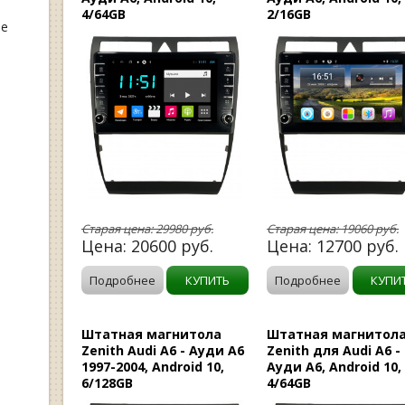
4/64GB
2/16GB
ые
Старая цена:
29980
руб.
Старая цена:
19060
руб.
Цена:
20600
руб.
Цена:
12700
руб.
Подробнее
КУПИТЬ
Подробнее
КУПИ
Штатная магнитола
Штатная магнитол
Zenith Audi A6 - Ауди А6
Zenith для Audi A6 -
1997-2004, Android 10,
Ауди А6, Android 10,
6/128GB
4/64GB