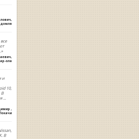
влович
,
удомля
 все
ют
.»
лаевич
,
ар-ола
и и
oid 10,
 В
ия
...
димир
,
.Покачи
issan,
. В