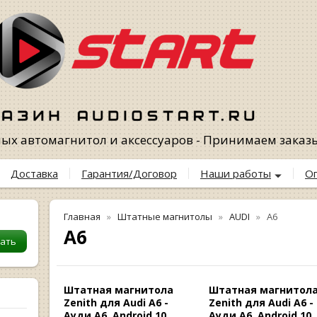
х автомагнитол и аксессуаров - Принимаем заказы 
Доставка
Гарантия/Договор
Наши работы
О
Главная
Штатные магнитолы
AUDI
A6
A6
Штатная магнитола
Штатная магнитол
Zenith для Audi A6 -
Zenith для Audi A6 -
Ауди А6, Android 10,
Ауди А6, Android 10,