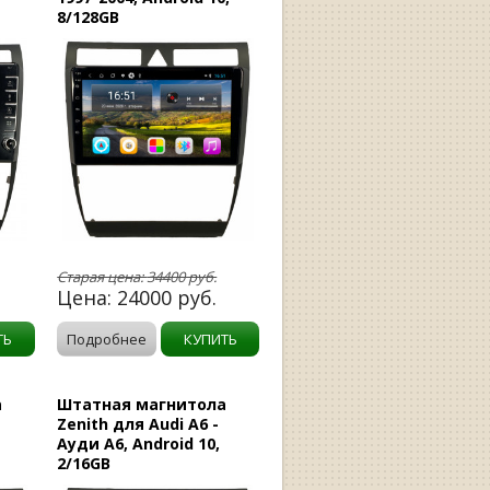
8/128GB
Старая цена:
34400
руб.
Цена:
24000
руб.
ТЬ
Подробнее
КУПИТЬ
а
Штатная магнитола
Zenith для Audi A6 -
Ауди А6, Android 10,
2/16GB