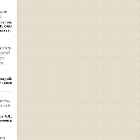
ский
»
ичурин
,
П, ОАО
алават
ранту
авкой
л.
н.
ннадий
,
опьевск
меня,
 за 5
ов А.П.
,
оленск
,по