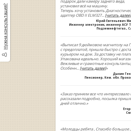
подарок дали камеру заднего вида,
установил всё на машину.
Нужна консультация?
Теперь хочу установить Диагностиче
адаптер OBD II ELM327
...
[читать далее]
Юрий Евгеньевич М
Инженер электроник, инженер АСУ Т
Подземнефтегаз., С
«Выписал 9 дюймовою магнитолу на Г
с предоплатой, пришла быстро с дост
курьером на дом. За доставку не плати
Упакована идеально. Хороший магази
Вежливые и грамотные консультанты,
Особенн
...
[читать далее]
»
Дыкин Ге
Пенсионер, Кем. обл. Прок
«Заказ приняли все что интересовало 
рассказали подробно, посылка пришла
дней отлично.»
Егор
См
«Молодцы ребята , Спасибо большое 