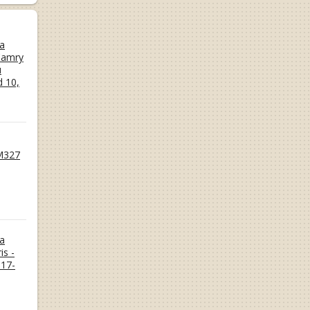
а
Camry
и
d 10,
M327
а
is -
17-