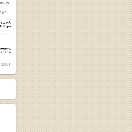
лично
 от
атолий
,
О-Югра
лаевич
,
 Хабары
(2301)