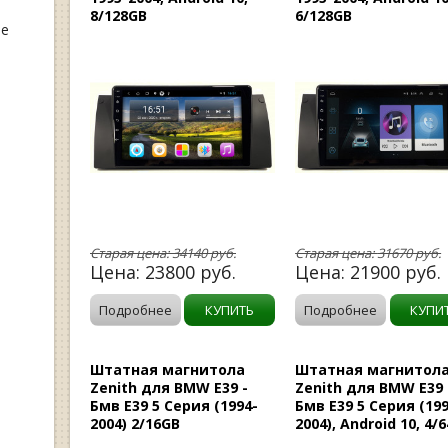
8/128GB
6/128GB
ые
Старая цена:
34140
руб.
Старая цена:
31670
руб.
Цена:
23800
руб.
Цена:
21900
руб.
Подробнее
КУПИТЬ
Подробнее
КУПИ
Штатная магнитола
Штатная магнитол
Zenith для BMW E39 -
Zenith для BMW E39 
Бмв E39 5 Серия (1994-
Бмв E39 5 Серия (199
2004) 2/16GB
2004), Android 10, 4/