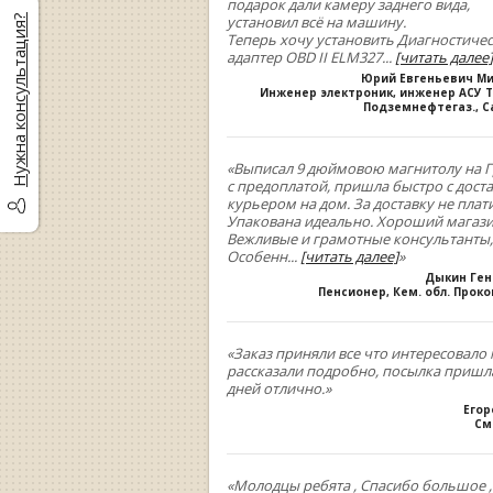
подарок дали камеру заднего вида,
установил всё на машину.
Нужна консультация?
Теперь хочу установить Диагностиче
адаптер OBD II ELM327
...
[читать далее]
Юрий Евгеньевич М
Инженер электроник, инженер АСУ Т
Подземнефтегаз., С
«Выписал 9 дюймовою магнитолу на Г
с предоплатой, пришла быстро с дост
курьером на дом. За доставку не плати
Упакована идеально. Хороший магази
Вежливые и грамотные консультанты,
Особенн
...
[читать далее]
»
Дыкин Ге
Пенсионер, Кем. обл. Прок
«Заказ приняли все что интересовало 
рассказали подробно, посылка пришла
дней отлично.»
Егор
См
«Молодцы ребята , Спасибо большое 