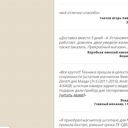
«всё отлично спасибо»
ткачев игорь па
«Доставка вместо 5 дней - 4. Установил
работает. доволен. двое увидели жела
также заказать. Прекрасный магазин...
Воробьев николай нико
йошк
«Все круто!!! Техника пришла в целост
сохранности (штатная магнитола New
Zenith для Мазда СХ-5 (2011-2015), Andr
4/64GB, штатная камера заднего вида).
подарок дали прибор для тестирован
[читать далее]
»
Вла
Главный механик, г
«Я приобрёл магнитолу штатную для N
пришла быстро, раньше срока ТК СДЕК