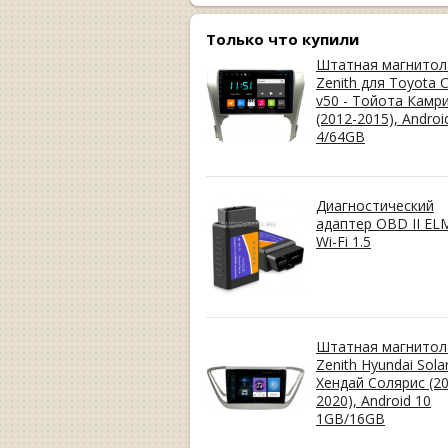
Только что купили
Штатная магнитол
Zenith для Toyota 
v50 - Тойота Камр
(2012-2015), Androi
4/64GB
Диагностический
адаптер OBD II EL
Wi-Fi 1.5
Штатная магнитол
Zenith Hyundai Solar
Хендай Солярис (20
2020), Android 10
1GB/16GB