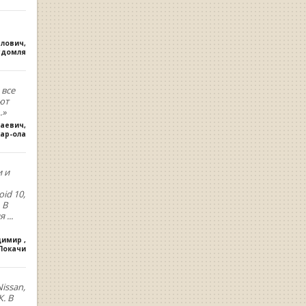
влович
,
удомля
 все
ют
.»
лаевич
,
ар-ола
и и
oid 10,
 В
ия
...
димир
,
.Покачи
issan,
. В