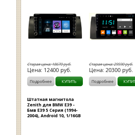
Старая цена:
18670
руб.
Старая цена:
29590
руб.
Цена:
12400
руб.
Цена:
20300
руб.
Подробнее
КУПИТЬ
Подробнее
КУПИ
Штатная магнитола
Zenith для BMW E39 -
Бмв E39 5 Серия (1994-
2004), Android 10, 1/16GB