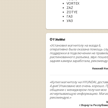
VORTEX
ZAZ
ZOTYE
ГАЗ
УАЗ
Отзывы
«Установил магнитолу на мазда 6,
оперативно была оказана помощь сл
поддержки в подключении не правил
распинованного разъема, звук пошел
задняя камера заработала, рекоменд
Нижний Но
«Купил магнитолу на HYUNDAI, достав
4 дня! Упаковано все очень хорошо. 
общении с менеджером получил всю
исчерпывающую информацию. Мага
рекомендую.»
М
г.Воркута Республи