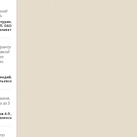
ский
»
ичурин
,
П, ОАО
алават
ранту
авкой
л.
н.
ннадий
,
опьевск
меня,
 за 5
ов А.П.
,
оленск
,по