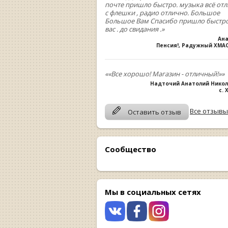
почте пришло быстро. музыка всё от
с флешки , радио отлично. Большое
Большое Вам Спасибо пришло быстро
вас . до свидания .»
Ан
Пенсия!, Радужный ХМА
««Все хорошо! Магазин - отличный!»»
Надточий Анатолий Нико
с.
Все отзывы
Оставить отзыв
Сообщество
Мы в социальных сетях