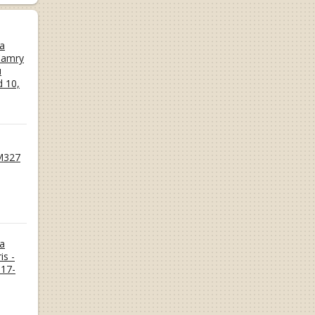
а
Camry
и
d 10,
M327
а
is -
17-