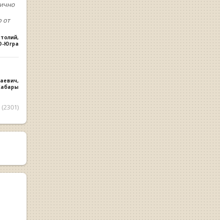
лично
 от
атолий
,
О-Югра
лаевич
,
 Хабары
(2301)