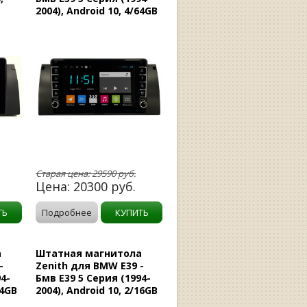
2004), Android 10, 4/64GB
Старая цена:
29590
руб.
Цена:
20300
руб.
ТЬ
Подробнее
КУПИТЬ
а
Штатная магнитола
-
Zenith для BMW E39 -
4-
Бмв E39 5 Серия (1994-
64GB
2004), Android 10, 2/16GB