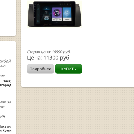
Старая цена:
16590
руб.
Цена:
11300
руб.
ужбой
ьно
Подробнее
КУПИТЬ
,
ую»
Олег
,
вгород
или за
При
зин
ихаил
,
ки Коми